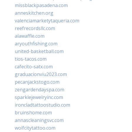
missblackpasadena.com
anneskitchen.org
valenciamarketytaqueria.com
reefrecordsllc.com
alawaffle.com
aryouthfishing.com
united-basketball.com
tios-tacos.com
cafecito-satx.com
graduacionviu2023.com
pecanjackstogo.com
zengardendayspa.com
sparklejewelryinc.com
ironcladtattoostudio.com
bruinshome.com
annascleaningsvc.com
wolfcitytattoo.com