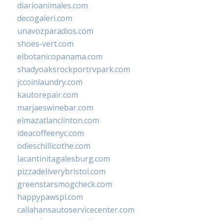
diarioanimales.com
decogaleri.com
unavozparadios.com
shoes-vert.com
elbotanicopanama.com
shadyoaksrockportrvpark.com
jccoinlaundry.com
kautorepair.com
marjaeswinebar.com
elmazatlanclinton.com
ideacoffeenyc.com
odieschillicothe.com
lacantinitagalesburg.com
pizzadeliverybristol.com
greenstarsmogcheck.com
happypawspl.com
callahansautoservicecenter.com