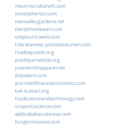
mestrinorubanofc.com
novelatherton.com
nassvalleygardens.net
electjohnstewart.com
omptourtravels.com
tribratanews-polreskebumen.com
rsudbayuasih.org
publikjurnalistik.org
juneteenthapparel.net
italywarm.com
journaloffinanceeconomics.com
kvk-kumari.org
foodscienceandtechnology.com
scisportsscience.com
addisababacuisineaz.com
burgerimcamas.com