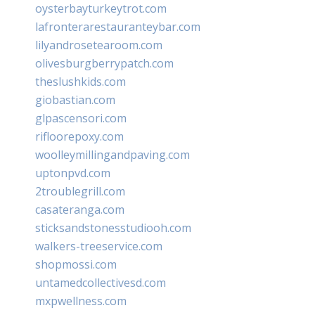
oysterbayturkeytrot.com
lafronterarestauranteybar.com
lilyandrosetearoom.com
olivesburgberrypatch.com
theslushkids.com
giobastian.com
glpascensori.com
rifloorepoxy.com
woolleymillingandpaving.com
uptonpvd.com
2troublegrill.com
casateranga.com
sticksandstonesstudiooh.com
walkers-treeservice.com
shopmossi.com
untamedcollectivesd.com
mxpwellness.com