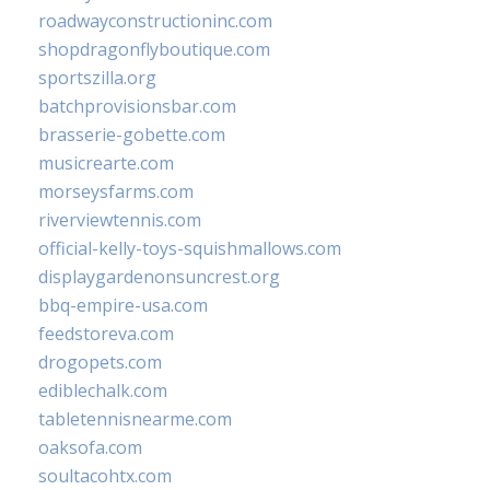
roadwayconstructioninc.com
shopdragonflyboutique.com
sportszilla.org
batchprovisionsbar.com
brasserie-gobette.com
musicrearte.com
morseysfarms.com
riverviewtennis.com
official-kelly-toys-squishmallows.com
displaygardenonsuncrest.org
bbq-empire-usa.com
feedstoreva.com
drogopets.com
ediblechalk.com
tabletennisnearme.com
oaksofa.com
soultacohtx.com