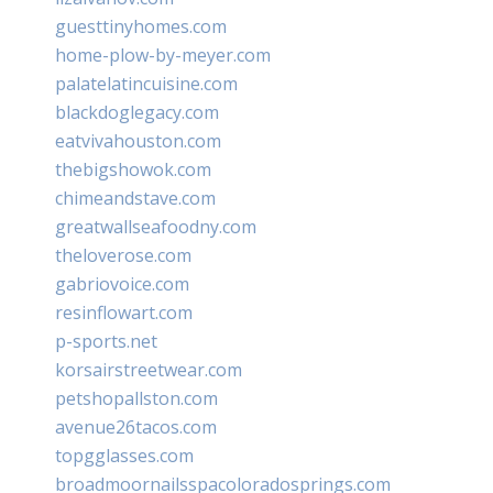
guesttinyhomes.com
home-plow-by-meyer.com
palatelatincuisine.com
blackdoglegacy.com
eatvivahouston.com
thebigshowok.com
chimeandstave.com
greatwallseafoodny.com
theloverose.com
gabriovoice.com
resinflowart.com
p-sports.net
korsairstreetwear.com
petshopallston.com
avenue26tacos.com
topgglasses.com
broadmoornailsspacoloradosprings.com