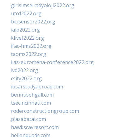
girisimselradyoloji2022.org
utcd2022.org
biosensor2022.org
ialp2022.org
klivet2022.org
ifac-hms2022.org
taoms2022.org
iias-euromena-conference2022.org
ivd2022.org
csity2022.org
ibsarstudyabroad.com
bennusehgall.com
tsecincinnati.com
roderconstructiongroup.com
plazabatai.com
hawkscayresort.com
hellonquads.com