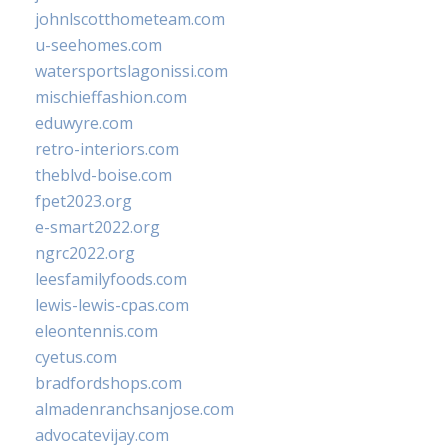
johnlscotthometeam.com
u-seehomes.com
watersportslagonissi.com
mischieffashion.com
eduwyre.com
retro-interiors.com
theblvd-boise.com
fpet2023.org
e-smart2022.org
ngrc2022.org
leesfamilyfoods.com
lewis-lewis-cpas.com
eleontennis.com
cyetus.com
bradfordshops.com
almadenranchsanjose.com
advocatevijay.com