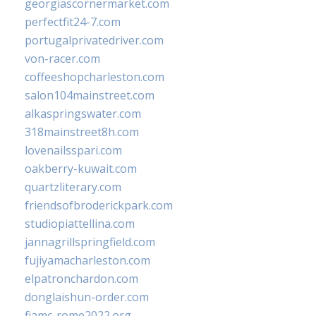
georgiascornermarket.com
perfectfit24-7.com
portugalprivatedriver.com
von-racer.com
coffeeshopcharleston.com
salon104mainstreet.com
alkaspringswater.com
318mainstreet8h.com
lovenailsspari.com
oakberry-kuwait.com
quartzliterary.com
friendsofbroderickpark.com
studiopiattellina.com
jannagrillspringfield.com
fujiyamacharleston.com
elpatronchardon.com
donglaishun-order.com
fiamc-rome2022.org