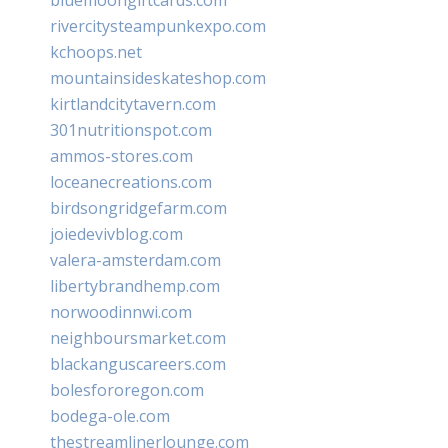
rivercitysteampunkexpo.com
kchoops.net
mountainsideskateshop.com
kirtlandcitytavern.com
301nutritionspot.com
ammos-stores.com
loceanecreations.com
birdsongridgefarm.com
joiedevivblog.com
valera-amsterdam.com
libertybrandhemp.com
norwoodinnwi.com
neighboursmarket.com
blackanguscareers.com
bolesfororegon.com
bodega-ole.com
thestreamlinerlounge.com