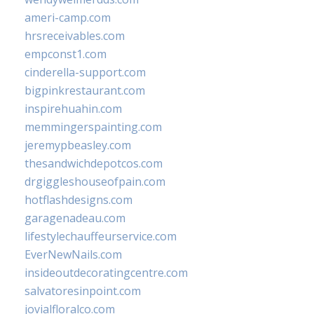
ameri-camp.com
hrsreceivables.com
empconst1.com
cinderella-support.com
bigpinkrestaurant.com
inspirehuahin.com
memmingerspainting.com
jeremypbeasley.com
thesandwichdepotcos.com
drgiggleshouseofpain.com
hotflashdesigns.com
garagenadeau.com
lifestylechauffeurservice.com
EverNewNails.com
insideoutdecoratingcentre.com
salvatoresinpoint.com
jovialfloralco.com