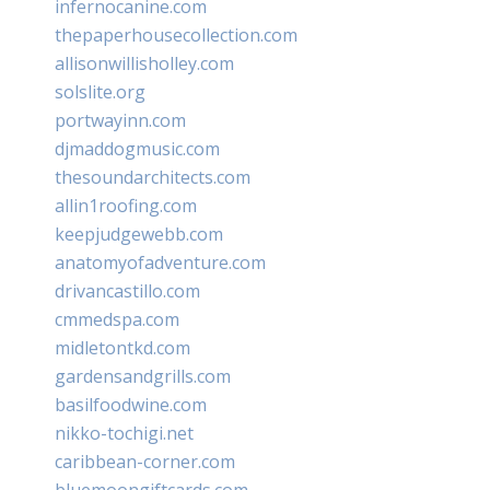
infernocanine.com
thepaperhousecollection.com
allisonwillisholley.com
solslite.org
portwayinn.com
djmaddogmusic.com
thesoundarchitects.com
allin1roofing.com
keepjudgewebb.com
anatomyofadventure.com
drivancastillo.com
cmmedspa.com
midletontkd.com
gardensandgrills.com
basilfoodwine.com
nikko-tochigi.net
caribbean-corner.com
bluemoongiftcards.com