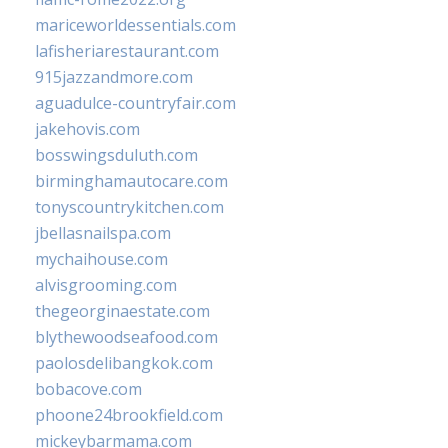
mariceworldessentials.com
lafisheriarestaurant.com
915jazzandmore.com
aguadulce-countryfair.com
jakehovis.com
bosswingsduluth.com
birminghamautocare.com
tonyscountrykitchen.com
jbellasnailspa.com
mychaihouse.com
alvisgrooming.com
thegeorginaestate.com
blythewoodseafood.com
paolosdelibangkok.com
bobacove.com
phoone24brookfield.com
mickeybarmama.com