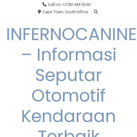
Skip
Call Us: +2782 444 YEAH
to
Cape Town, South Africa
content
INFERNOCANINE
– Informasi
Seputar
Otomotif
Kendaraan
Terbaik