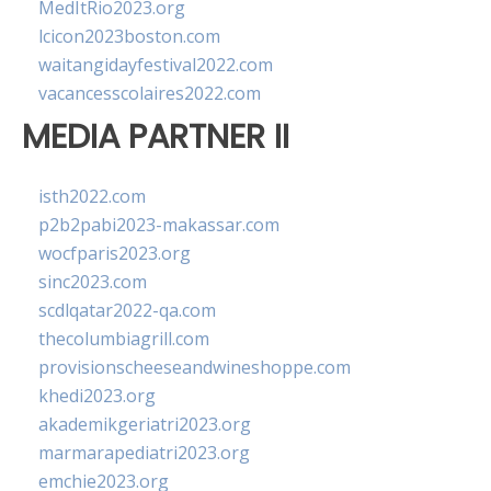
MedItRio2023.org
lcicon2023boston.com
waitangidayfestival2022.com
vacancesscolaires2022.com
MEDIA PARTNER II
isth2022.com
p2b2pabi2023-makassar.com
wocfparis2023.org
sinc2023.com
scdlqatar2022-qa.com
thecolumbiagrill.com
provisionscheeseandwineshoppe.com
khedi2023.org
akademikgeriatri2023.org
marmarapediatri2023.org
emchie2023.org