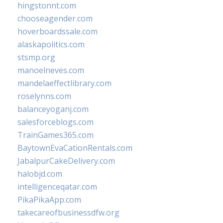
hingstonnt.com
chooseagender.com
hoverboardssale.com
alaskapolitics.com
stsmp.org
manoelneves.com
mandelaeffectlibrary.com
roselynns.com
balanceyoganj.com
salesforceblogs.com
TrainGames365.com
BaytownEvaCationRentals.com
JabalpurCakeDelivery.com
halobjd.com
intelligenceqatar.com
PikaPikaApp.com
takecareofbusinessdfw.org