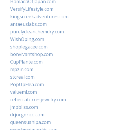
HamadaOfJapan.com
VersifyLifestyle.com
kingscreekadventures.com
antaeuslabs.com
purelycleanchemdry.com
WishOping.com
shoplegacee.com
bonvivantshop.com
CupPlante.com
mpzin.com
stcreal.com
PopUpFlea.com
valueml.com
rebeccatorresjewelry.com
jmpbliss.com
drjorgerico.com
queensushipa.com
wendyweimerdds.com