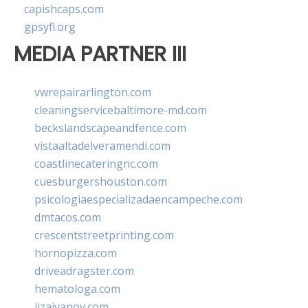
capishcaps.com
gpsyfl.org
MEDIA PARTNER III
vwrepairarlington.com
cleaningservicebaltimore-md.com
beckslandscapeandfence.com
vistaaltadelveramendi.com
coastlinecateringnc.com
cuesburgershouston.com
psicologiaespecializadaencampeche.com
dmtacos.com
crescentstreetprinting.com
hornopizza.com
driveadragster.com
hematologa.com
lizaivanov.com