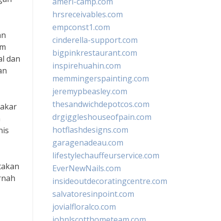
ameri-camp.com
hrsreceivables.com
empconst1.com
an
cinderella-support.com
am
bigpinkrestaurant.com
al dan
inspirehuahin.com
an
memmingerspainting.com
jeremypbeasley.com
thesandwichdepotcos.com
pakar
drgiggleshouseofpain.com
n
hotflashdesigns.com
nis
garagenadeau.com
lifestylechauffeurservice.com
atakan
EverNewNails.com
rnah
insideoutdecoratingcentre.com
salvatoresinpoint.com
jovialfloralco.com
johnlscotthometeam.com