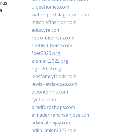
erus
u-seehomes.com
a
watersportslagonissi.com
mischieffashion.com
eduwyre.com
retro-interiors.com
theblvd-boise.com
fpet2023.org
e-smart2022.org
ngrc2022.org
leesfamilyfoods.com
lewis-lewis-cpas.com
eleontennis.com
cyetus.com
bradfordshops.com
almadenranchsanjose.com
advocatevijay.com
adlibilimler2023.com