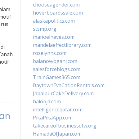
chooseagender.com
dalam
hoverboardssale.com
motif
alaskapolitics.com
erus
stsmp.org
manoelneves.com
mandelaeffectlibrary.com
di
roselynns.com
 Tanah
balanceyoganj.com
otif
salesforceblogs.com
TrainGames365.com
BaytownEvaCationRentals.com
JabalpurCakeDelivery.com
halobjd.com
intelligenceqatar.com
dan
PikaPikaApp.com
takecareofbusinessdfw.org
HamadaOfJapan.com