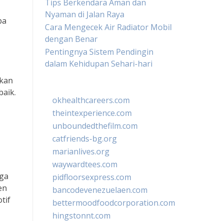
Tips Berkendara Aman dan
Nyaman di Jalan Raya
pa
Cara Mengecek Air Radiator Mobil
dengan Benar
Pentingnya Sistem Pendingin
dalam Kehidupan Sehari-hari
akan
aik.
okhealthcareers.com
theintexperience.com
unboundedthefilm.com
catfriends-bg.org
marianlives.org
waywardtees.com
uga
pidfloorsexpress.com
en
bancodevenezuelaen.com
tif
bettermoodfoodcorporation.com
hingstonnt.com