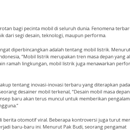
rotan bagi pecinta mobil di seluruh dunia. Fenomena terbar
aik dari segi desain, teknologi, maupun performa.
angat diperbincangkan adalah tentang mobil listrik. Menuru
 Indonesia, “Mobil listrik merupakan tren masa depan yang 
lain ramah lingkungan, mobil listrik juga menawarkan perf
ncakup tentang inovasi-inovasi terbaru yang diterapkan pada
 seorang desainer mobil terkenal, “Desain mobil masa depa
konsep baru akan terus muncul untuk memberikan pengala
ngguna.”
i berita otomotif viral. Beberapa kontroversi juga turut me
erjadi baru-baru ini. Menurut Pak Budi, seorang pengamat