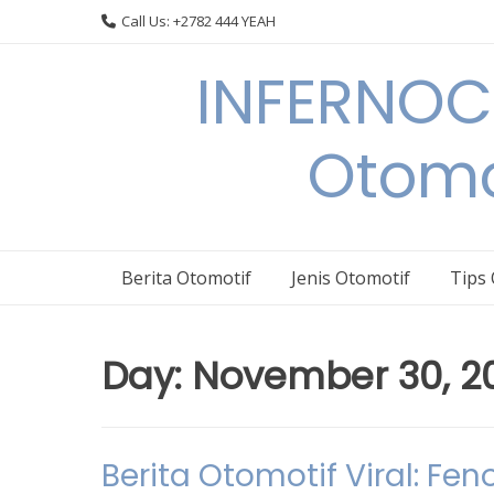
Skip
Call Us: +2782 444 YEAH
to
content
INFERNOCA
Otomo
Berita Otomotif
Jenis Otomotif
Tips
Day:
November 30, 2
Berita Otomotif Viral: Fe