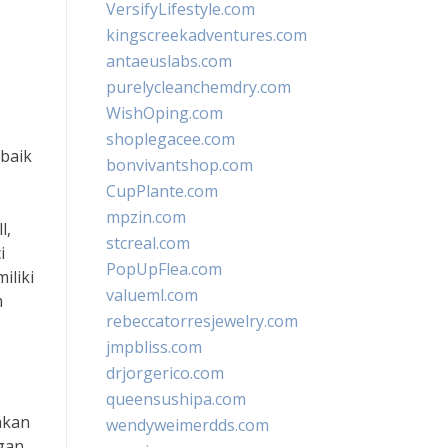
VersifyLifestyle.com
kingscreekadventures.com
antaeuslabs.com
purelycleanchemdry.com
WishOping.com
shoplegacee.com
rbaik
bonvivantshop.com
CupPlante.com
mpzin.com
l,
stcreal.com
i
PopUpFlea.com
iliki
valueml.com
m
rebeccatorresjewelry.com
jmpbliss.com
drjorgerico.com
queensushipa.com
akan
wendyweimerdds.com
ngan