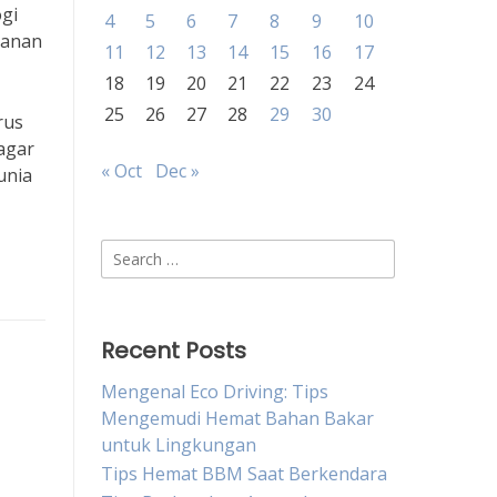
gi
4
5
6
7
8
9
10
manan
11
12
13
14
15
16
17
18
19
20
21
22
23
24
25
26
27
28
29
30
rus
agar
« Oct
Dec »
unia
Search
for:
Recent Posts
Mengenal Eco Driving: Tips
Mengemudi Hemat Bahan Bakar
untuk Lingkungan
Tips Hemat BBM Saat Berkendara