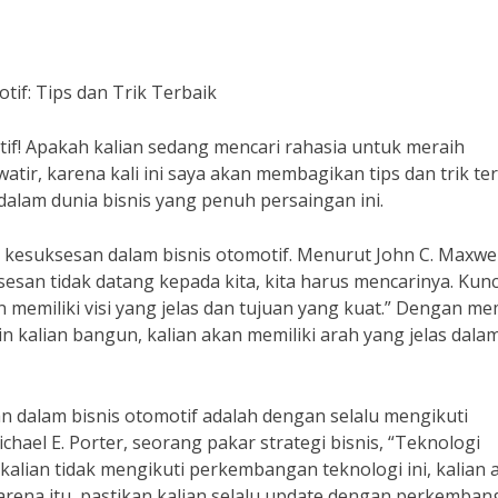
if: Tips dan Trik Terbaik
if! Apakah kalian sedang mencari rahasia untuk meraih
tir, karena kali ini saya akan membagikan tips dan trik te
lam dunia bisnis yang penuh persaingan ini.
 kesuksesan dalam bisnis otomotif. Menurut John C. Maxwel
esan tidak datang kepada kita, kita harus mencarinya. Kunc
emiliki visi yang jelas dan tujuan yang kuat.” Dengan mem
gin kalian bangun, kalian akan memiliki arah yang jelas dala
an dalam bisnis otomotif adalah dengan selalu mengikuti
ael E. Porter, seorang pakar strategi bisnis, “Teknologi
kalian tidak mengikuti perkembangan teknologi ini, kalian 
karena itu, pastikan kalian selalu update dengan perkemba