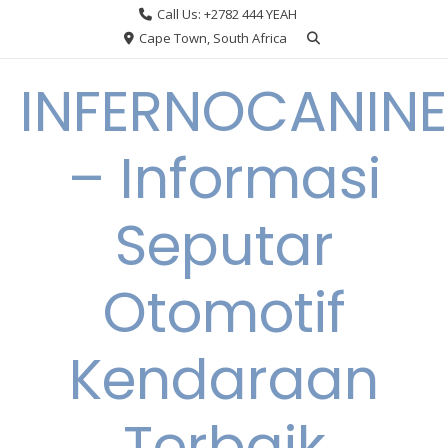
Skip
Call Us: +2782 444 YEAH
to
Cape Town, South Africa
content
INFERNOCANINE
– Informasi
Seputar
Otomotif
Kendaraan
Terbaik