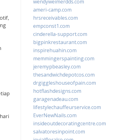
wendyweimerdds.com
ameri-camp.com
tif,
hrsreceivables.com
ang
empconst1.com
cinderella-support.com
bigpinkrestaurant.com
n
inspirehuahin.com
memmingerspainting.com
jeremypbeasley.com
thesandwichdepotcos.com
drgiggleshouseofpain.com
hotflashdesigns.com
tiap
garagenadeau.com
lifestylechauffeurservice.com
EverNewNails.com
hari
insideoutdecoratingcentre.com
salvatoresinpoint.com
jovialfloralco.com