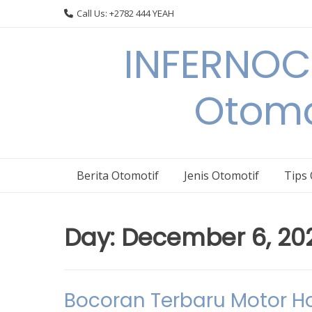
Skip
Call Us: +2782 444 YEAH
to
content
INFERNOCA
Otomo
Berita Otomotif
Jenis Otomotif
Tips
Day:
December 6, 20
Bocoran Terbaru Motor H