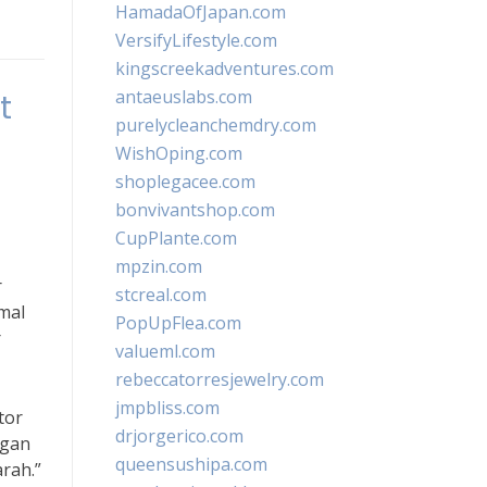
HamadaOfJapan.com
VersifyLifestyle.com
kingscreekadventures.com
antaeuslabs.com
t
purelycleanchemdry.com
WishOping.com
shoplegacee.com
bonvivantshop.com
CupPlante.com
mpzin.com
r
stcreal.com
mal
PopUpFlea.com
r
valueml.com
rebeccatorresjewelry.com
jmpbliss.com
tor
drjorgerico.com
ngan
queensushipa.com
rah.”