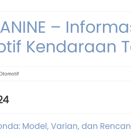
NINE – Informa
tif Kendaraan T
 Otomotif
24
onda: Model, Varian, dan Renca