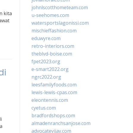
johnlscotthometeam.com
n kita
u-seehomes.com
rawat
watersportslagonissi.com
mischieffashion.com
eduwyre.com
retro-interiors.com
theblvd-boise.com
fpet2023.org
e-smart2022.org
di
ngrc2022.org
leesfamilyfoods.com
lewis-lewis-cpas.com
eleontennis.com
cyetus.com
bradfordshops.com
i
almadenranchsanjose.com
a
advocatevijay.com