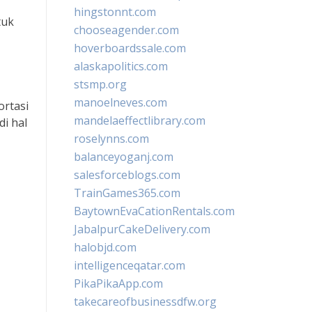
hingstonnt.com
tuk
chooseagender.com
hoverboardssale.com
alaskapolitics.com
stsmp.org
manoelneves.com
rtasi
mandelaeffectlibrary.com
i hal
roselynns.com
balanceyoganj.com
salesforceblogs.com
TrainGames365.com
BaytownEvaCationRentals.com
JabalpurCakeDelivery.com
halobjd.com
intelligenceqatar.com
PikaPikaApp.com
takecareofbusinessdfw.org