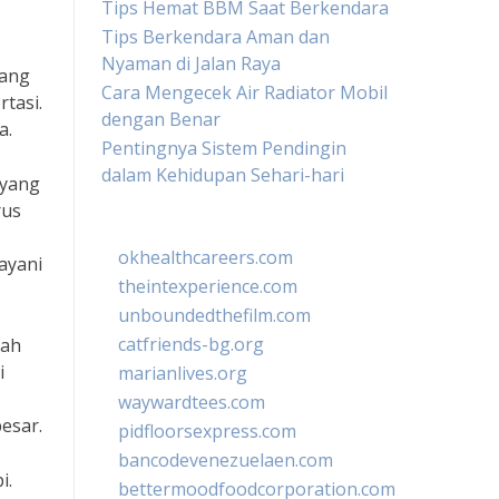
Tips Hemat BBM Saat Berkendara
Tips Berkendara Aman dan
Nyaman di Jalan Raya
yang
Cara Mengecek Air Radiator Mobil
tasi.
dengan Benar
a.
Pentingnya Sistem Pendingin
dalam Kehidupan Sehari-hari
 yang
rus
okhealthcareers.com
ayani
theintexperience.com
unboundedthefilm.com
catfriends-bg.org
dah
i
marianlives.org
waywardtees.com
esar.
pidfloorsexpress.com
bancodevenezuelaen.com
i.
bettermoodfoodcorporation.com