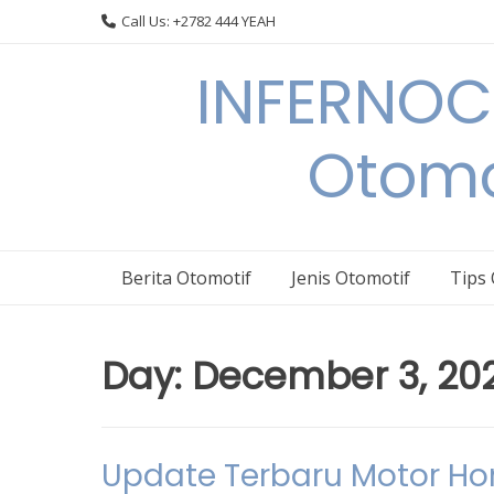
Skip
Call Us: +2782 444 YEAH
to
content
INFERNOCA
Otomo
Berita Otomotif
Jenis Otomotif
Tips
Day:
December 3, 20
Update Terbaru Motor Hond