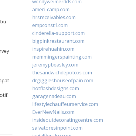
wendyweimerdds.com
ameri-camp.com
hrsreceivables.com
Ibu
empconst1.com
cinderella-support.com
bigpinkrestaurant.com
inspirehuahin.com
rvey
memmingerspainting.com
jeremypbeasley.com
thesandwichdepotcos.com
apat
drgiggleshouseofpain.com
hotflashdesigns.com
tif.
garagenadeau.com
lifestylechauffeurservice.com
EverNewNails.com
insideoutdecoratingcentre.com
salvatoresinpoint.com
jovialfloralco.com