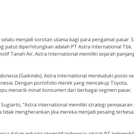
a selalu menjadi sorotan utama bagi para pengamat pasar. 
g patut diperhitungkan adalah PT Astra International Tbk.
tif Tanah Air, Astra International memiliki sejarah panjan
ndonesia (Gaikindo), Astra International menduduki posisi s
donesia. Dengan portofolio merek yang mencakup Toyota,
mpu menarik minat konsumen dari berbagai segmen pasar.
 Sugiarto, “Astra International memiliki strategi pemasaran
ga tidak mengherankan jika mereka menjadi pesaing terbesar
ainnya dalam industri otomotif Indonesia adalah PT Indomobi