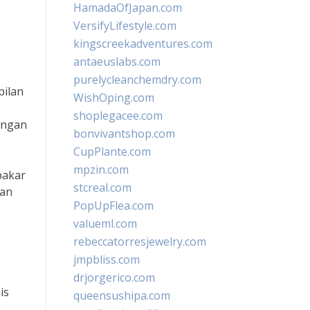
HamadaOfJapan.com
VersifyLifestyle.com
kingscreekadventures.com
antaeuslabs.com
purelycleanchemdry.com
pilan
WishOping.com
shoplegacee.com
engan
bonvivantshop.com
CupPlante.com
mpzin.com
pakar
stcreal.com
nan
PopUpFlea.com
valueml.com
rebeccatorresjewelry.com
jmpbliss.com
drjorgerico.com
is
queensushipa.com