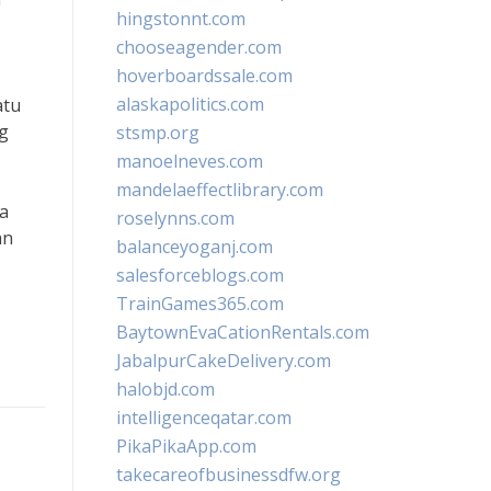
hingstonnt.com
chooseagender.com
hoverboardssale.com
alaskapolitics.com
atu
ng
stsmp.org
manoelneves.com
mandelaeffectlibrary.com
ka
roselynns.com
an
balanceyoganj.com
salesforceblogs.com
TrainGames365.com
BaytownEvaCationRentals.com
JabalpurCakeDelivery.com
halobjd.com
intelligenceqatar.com
PikaPikaApp.com
takecareofbusinessdfw.org