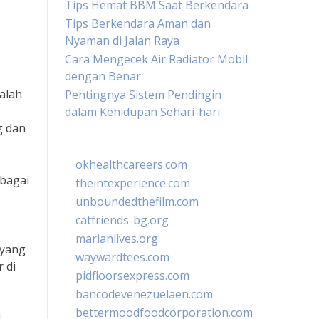
Tips Hemat BBM Saat Berkendara
Tips Berkendara Aman dan
Nyaman di Jalan Raya
Cara Mengecek Air Radiator Mobil
dengan Benar
Salah
Pentingnya Sistem Pendingin
dalam Kehidupan Sehari-hari
g dan
okhealthcareers.com
ebagai
theintexperience.com
unboundedthefilm.com
catfriends-bg.org
marianlives.org
 yang
waywardtees.com
 di
pidfloorsexpress.com
bancodevenezuelaen.com
bettermoodfoodcorporation.com
l