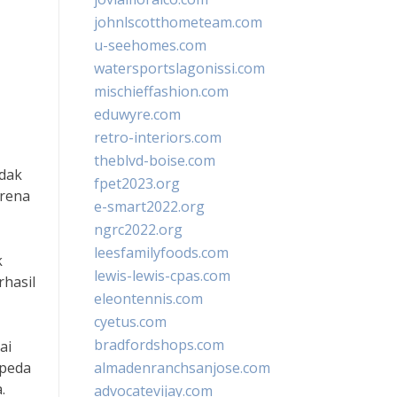
johnlscotthometeam.com
u-seehomes.com
watersportslagonissi.com
mischieffashion.com
eduwyre.com
retro-interiors.com
theblvd-boise.com
idak
fpet2023.org
arena
e-smart2022.org
ngrc2022.org
leesfamilyfoods.com
k
lewis-lewis-cpas.com
rhasil
eleontennis.com
cyetus.com
bradfordshops.com
ai
epeda
almadenranchsanjose.com
.
advocatevijay.com