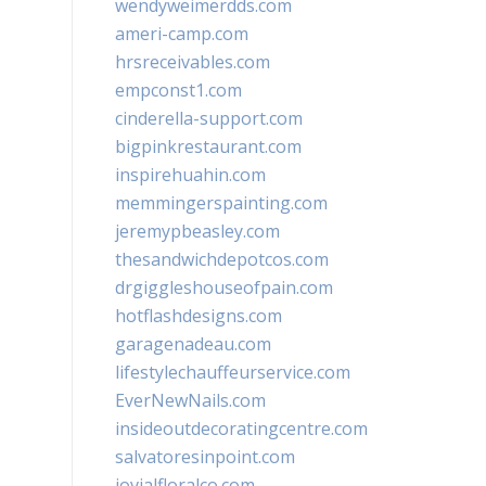
wendyweimerdds.com
ameri-camp.com
hrsreceivables.com
empconst1.com
cinderella-support.com
bigpinkrestaurant.com
inspirehuahin.com
memmingerspainting.com
jeremypbeasley.com
thesandwichdepotcos.com
drgiggleshouseofpain.com
hotflashdesigns.com
garagenadeau.com
lifestylechauffeurservice.com
EverNewNails.com
insideoutdecoratingcentre.com
salvatoresinpoint.com
jovialfloralco.com