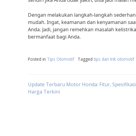
sendiri jika Anda tidak yakin, bisa jadi malah 
Dengan melakukan langkah-langkah sederhana 
mudah. Ingat, keamanan dan kenyamanan saat 
Anda. Jadi, jangan remehkan masalah kelistrik
bermanfaat bagi Anda.
Posted in
Tips Otomotif
Tagged
tips dan trik otomotif
Post
Update Terbaru Motor Honda: Fitur, Spesifikasi
Harga Terkini
navigation