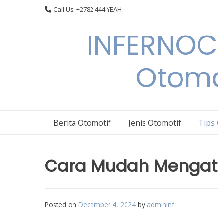
Skip
Call Us: +2782 444 YEAH
to
content
INFERNOCA
Otomo
Berita Otomotif
Jenis Otomotif
Tips
Cara Mudah Mengatas
Posted on
December 4, 2024
by
admininf