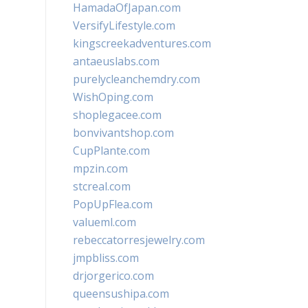
HamadaOfJapan.com
VersifyLifestyle.com
kingscreekadventures.com
antaeuslabs.com
purelycleanchemdry.com
WishOping.com
shoplegacee.com
bonvivantshop.com
CupPlante.com
mpzin.com
stcreal.com
PopUpFlea.com
valueml.com
rebeccatorresjewelry.com
jmpbliss.com
drjorgerico.com
queensushipa.com