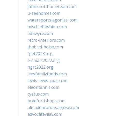
johnlscotthometeam.com
u-seehomes.com
watersportslagonissi.com
mischieffashion.com
eduwyre.com
retro-interiors.com
theblvd-boise.com
fpet2023.org
e-smart2022.org
ngrc2022.org
leesfamilyfoods.com
lewis-lewis-cpas.com
eleontennis.com
cyetus.com
bradfordshops.com
almadenranchsanjose.com
advocatevijay.com