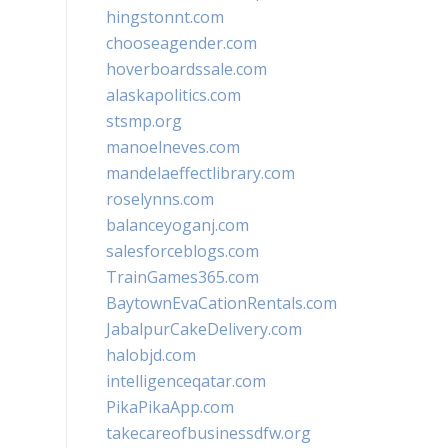
hingstonnt.com
chooseagender.com
hoverboardssale.com
alaskapolitics.com
stsmp.org
manoelneves.com
mandelaeffectlibrary.com
roselynns.com
balanceyoganj.com
salesforceblogs.com
TrainGames365.com
BaytownEvaCationRentals.com
JabalpurCakeDelivery.com
halobjd.com
intelligenceqatar.com
PikaPikaApp.com
takecareofbusinessdfw.org