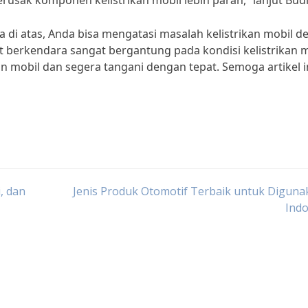
merusak komponen kelistrikan mobil lebih parah,” lanjut Budi
di atas, Anda bisa mengatasi masalah kelistrikan mobil d
berkendara sangat bergantung pada kondisi kelistrikan m
an mobil dan segera tangani dengan tepat. Semoga artikel i
, dan
Jenis Produk Otomotif Terbaik untuk Diguna
Indo