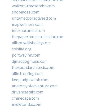
walkers-treeservice.com
shopmossi.com
untamedcollectivesd.com
mxpwellness.com
infernocanine.com
thepaperhousecollection.com
allisonwillisholley.com
solslite.org
portwayinn.com
djmaddogmusic.com
thesoundarchitects.com
allin1roofing.com
keepjudgewebb.com
anatomyofadventure.com
drivancastillo.com
cmmedspa.com
midletontkd.com