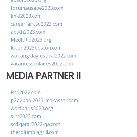
apsdfd2023.org
forumausape2023.com
imkl2023.com
careerfaircsd2023.com
apsth2023.com
MedItRio2023.org
lcicon2023boston.com
waitangidayfestival2022.com
vacancesscolaires2022.com
MEDIA PARTNER II
isth2022.com
p2b2pabi2023-makassar.com
wocfparis2023.org
sinc2023.com
scdlqatar2022-qa.com
thecolumbiagrill.com