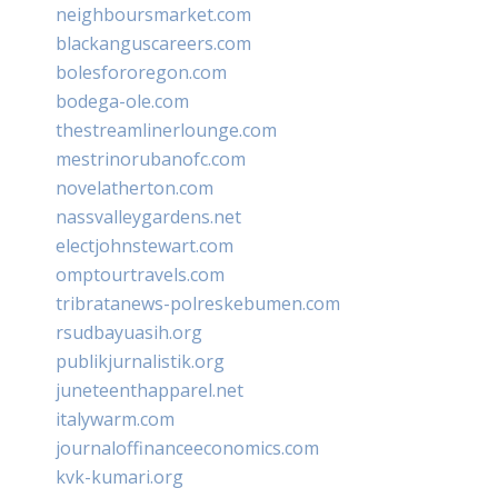
neighboursmarket.com
blackanguscareers.com
bolesfororegon.com
bodega-ole.com
thestreamlinerlounge.com
mestrinorubanofc.com
novelatherton.com
nassvalleygardens.net
electjohnstewart.com
omptourtravels.com
tribratanews-polreskebumen.com
rsudbayuasih.org
publikjurnalistik.org
juneteenthapparel.net
italywarm.com
journaloffinanceeconomics.com
kvk-kumari.org