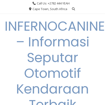
Skip
Call Us: +2782 444 YEAH
to
Cape Town, South Africa
content
INFERNOCANINE
– Informasi
Seputar
Otomotif
Kendaraan
Terbaik