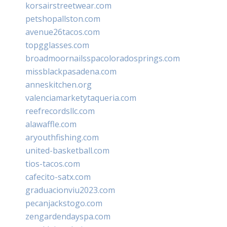
korsairstreetwear.com
petshopallston.com
avenue26tacos.com
topgglasses.com
broadmoornailsspacoloradosprings.com
missblackpasadena.com
anneskitchen.org
valenciamarketytaqueria.com
reefrecordsllc.com
alawaffle.com
aryouthfishing.com
united-basketball.com
tios-tacos.com
cafecito-satx.com
graduacionviu2023.com
pecanjackstogo.com
zengardendayspa.com