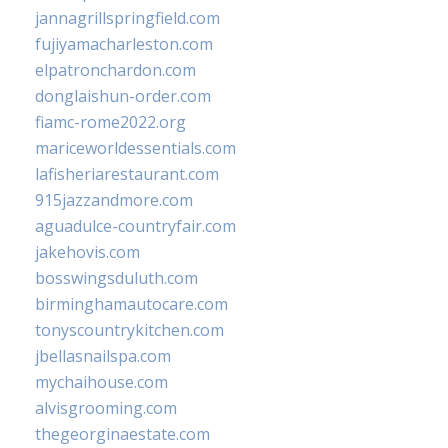
jannagrillspringfield.com
fujiyamacharleston.com
elpatronchardon.com
donglaishun-order.com
fiamc-rome2022.org
mariceworldessentials.com
lafisheriarestaurant.com
915jazzandmore.com
aguadulce-countryfair.com
jakehovis.com
bosswingsduluth.com
birminghamautocare.com
tonyscountrykitchen.com
jbellasnailspa.com
mychaihouse.com
alvisgrooming.com
thegeorginaestate.com