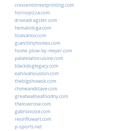
crescentstreetprinting.com
hornopizza.com
driveadragster.com
hematologa.com
lizaivanov.com
guesttinyhomes.com
home-plow-by-meyer.com
palatelatincuisine.com
blackdoglegacy.com
eatvivahouston.com
thebigshowok.com
chimeandstave.com
greatwallseafoodny.com
theloverose.com
gabriovoice.com
resinflowart.com
p-sports.net