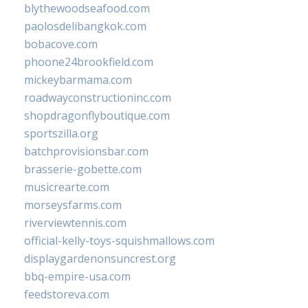
blythewoodseafood.com
paolosdelibangkok.com
bobacove.com
phoone24brookfield.com
mickeybarmama.com
roadwayconstructioninc.com
shopdragonflyboutique.com
sportszilla.org
batchprovisionsbar.com
brasserie-gobette.com
musicrearte.com
morseysfarms.com
riverviewtennis.com
official-kelly-toys-squishmallows.com
displaygardenonsuncrest.org
bbq-empire-usa.com
feedstoreva.com