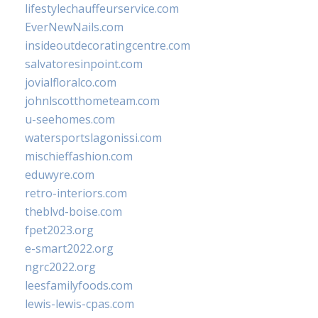
lifestylechauffeurservice.com
EverNewNails.com
insideoutdecoratingcentre.com
salvatoresinpoint.com
jovialfloralco.com
johnlscotthometeam.com
u-seehomes.com
watersportslagonissi.com
mischieffashion.com
eduwyre.com
retro-interiors.com
theblvd-boise.com
fpet2023.org
e-smart2022.org
ngrc2022.org
leesfamilyfoods.com
lewis-lewis-cpas.com