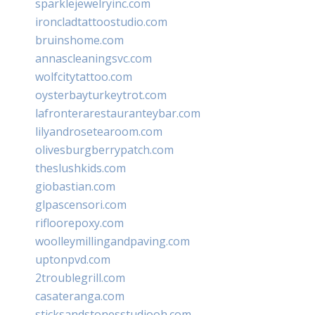
sparklejewelryinc.com
ironcladtattoostudio.com
bruinshome.com
annascleaningsvc.com
wolfcitytattoo.com
oysterbayturkeytrot.com
lafronterarestauranteybar.com
lilyandrosetearoom.com
olivesburgberrypatch.com
theslushkids.com
giobastian.com
glpascensori.com
rifloorepoxy.com
woolleymillingandpaving.com
uptonpvd.com
2troublegrill.com
casateranga.com
sticksandstonesstudiooh.com