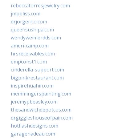
rebeccatorresjewelry.com
jmpbliss.com
drjorgerico.com
queensushipa.com
wendyweimerdds.com
ameri-camp.com
hrsreceivables.com
empconst1.com
cinderella-support.com
bigpinkrestaurant.com
inspirehuahin.com
memmingerspainting.com
jeremypbeasley.com
thesandwichdepotcos.com
drgiggleshouseofpain.com
hotflashdesigns.com
garagenadeau.com