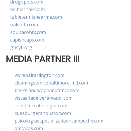
drogopets.com
ediblechalk.com
tabletennisnearme.com
oaksofa.com
soultacohtx.com
capishcaps.com
gpsyfl.org
MEDIA PARTNER III
vwrepairarlington.com
cleaningservicebaltimore-md.com
beckslandscapeandfence.com
vistaaltadelveramendi.com
coastlinecateringnc.com
cuesburgershouston.com
psicologiaespecializadaencampeche.com
dmtacos.com