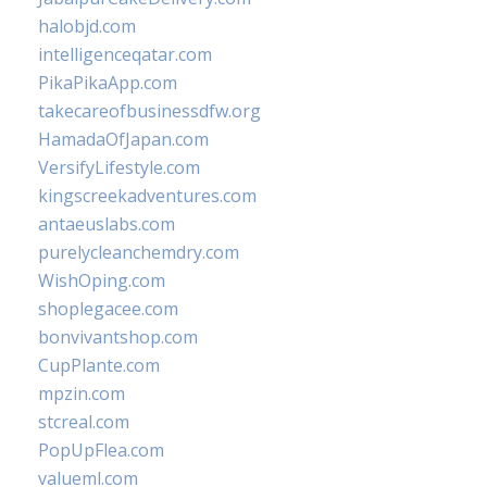
halobjd.com
intelligenceqatar.com
PikaPikaApp.com
takecareofbusinessdfw.org
HamadaOfJapan.com
VersifyLifestyle.com
kingscreekadventures.com
antaeuslabs.com
purelycleanchemdry.com
WishOping.com
shoplegacee.com
bonvivantshop.com
CupPlante.com
mpzin.com
stcreal.com
PopUpFlea.com
valueml.com