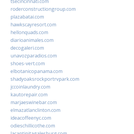
tsecincinnati.com
roderconstructiongroup.com
plazabatai.com
hawkscayresort.com
hellonquads.com
diarioanimales.com
decogaleri.com
unavozparadios.com
shoes-vert.com
elbotanicopanama.com
shadyoaksrockportrvpark.com
jccoinlaundry.com
kautorepair.com
marjaeswinebar.com
elmazatlanclinton.com
ideacoffeenyc.com
odieschillicothe.com
lacantinitagalesburg.com