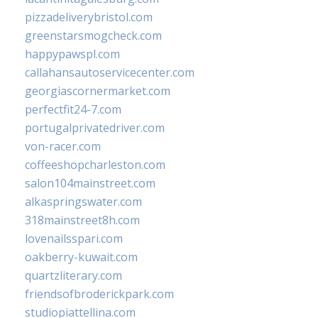
pizzadeliverybristol.com
greenstarsmogcheck.com
happypawspl.com
callahansautoservicecenter.com
georgiascornermarket.com
perfectfit24-7.com
portugalprivatedriver.com
von-racer.com
coffeeshopcharleston.com
salon104mainstreet.com
alkaspringswater.com
318mainstreet8h.com
lovenailsspari.com
oakberry-kuwait.com
quartzliterary.com
friendsofbroderickpark.com
studiopiattellina.com