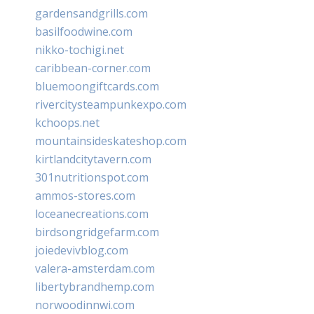
gardensandgrills.com
basilfoodwine.com
nikko-tochigi.net
caribbean-corner.com
bluemoongiftcards.com
rivercitysteampunkexpo.com
kchoops.net
mountainsideskateshop.com
kirtlandcitytavern.com
301nutritionspot.com
ammos-stores.com
loceanecreations.com
birdsongridgefarm.com
joiedevivblog.com
valera-amsterdam.com
libertybrandhemp.com
norwoodinnwi.com