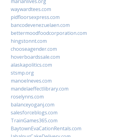
marianlives.org
waywardtees.com
pidfloorsexpress.com
bancodevenezuelaen.com
bettermoodfoodcorporation.com
hingstonnt.com
chooseagender.com
hoverboardssale.com
alaskapolitics.com
stsmp.org
manoelneves.com
mandelaeffectlibrary.com
roselynns.com
balanceyoganj.com
salesforceblogs.com
TrainGames365.com
BaytownEvaCationRentals.com
JabalpurCakeDelivery.com