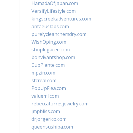
HamadaOfJapan.com
VersifyLifestyle.com
kingscreekadventures.com
antaeuslabs.com
purelycleanchemdry.com
WishOping.com
shoplegacee.com
bonvivantshop.com
CupPlante.com
mpzin.com
stcreal.com
PopUpFlea.com
valueml.com
rebeccatorresjewelry.com
jmpbliss.com
drjorgerico.com
queensushipa.com