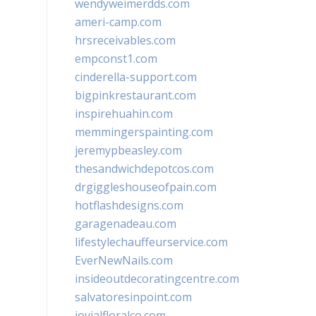
wendyweimerdds.com
ameri-camp.com
hrsreceivables.com
empconst1.com
cinderella-support.com
bigpinkrestaurant.com
inspirehuahin.com
memmingerspainting.com
jeremypbeasley.com
thesandwichdepotcos.com
drgiggleshouseofpain.com
hotflashdesigns.com
garagenadeau.com
lifestylechauffeurservice.com
EverNewNails.com
insideoutdecoratingcentre.com
salvatoresinpoint.com
jovialfloralco.com