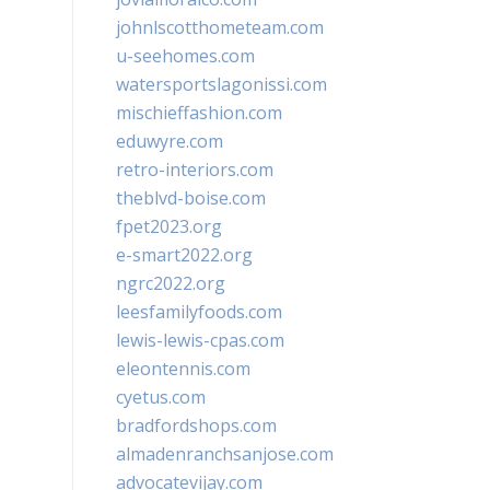
johnlscotthometeam.com
u-seehomes.com
watersportslagonissi.com
mischieffashion.com
eduwyre.com
retro-interiors.com
theblvd-boise.com
fpet2023.org
e-smart2022.org
ngrc2022.org
leesfamilyfoods.com
lewis-lewis-cpas.com
eleontennis.com
cyetus.com
bradfordshops.com
almadenranchsanjose.com
advocatevijay.com