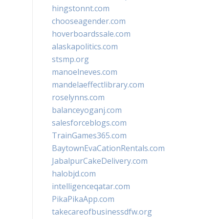
hingstonnt.com
chooseagender.com
hoverboardssale.com
alaskapolitics.com
stsmp.org
manoelneves.com
mandelaeffectlibrary.com
roselynns.com
balanceyoganj.com
salesforceblogs.com
TrainGames365.com
BaytownEvaCationRentals.com
JabalpurCakeDelivery.com
halobjd.com
intelligenceqatar.com
PikaPikaApp.com
takecareofbusinessdfw.org