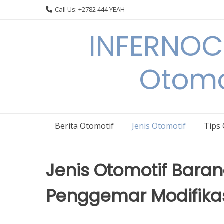
Skip
Call Us: +2782 444 YEAH
to
content
INFERNOCA
Otomo
Berita Otomotif
Jenis Otomotif
Tips
Jenis Otomotif Baran
Penggemar Modifikas