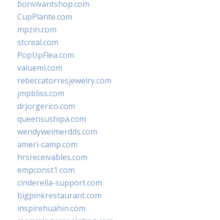
bonvivantshop.com
CupPlante.com
mpzin.com
stcreal.com
PopUpFlea.com
valueml.com
rebeccatorresjewelry.com
jmpbliss.com
drjorgerico.com
queensushipa.com
wendyweimerdds.com
ameri-camp.com
hrsreceivables.com
empconst1.com
cinderella-support.com
bigpinkrestaurant.com
inspirehuahin.com