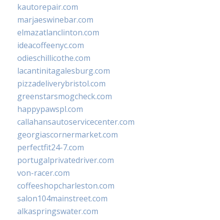
kautorepair.com
marjaeswinebar.com
elmazatlanclinton.com
ideacoffeenyc.com
odieschillicothe.com
lacantinitagalesburg.com
pizzadeliverybristol.com
greenstarsmogcheck.com
happypawspl.com
callahansautoservicecenter.com
georgiascornermarket.com
perfectfit24-7.com
portugalprivatedriver.com
von-racer.com
coffeeshopcharleston.com
salon104mainstreet.com
alkaspringswater.com