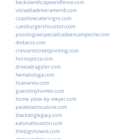
beckslandscapeandfence.com
vistaaltadelveramendi.com
coastlinecateringnc.com
cuesburgershouston.com
psicologiaespecializadaencampeche.com
dmtacos.com
crescentstreetprinting.com
hornopizza.com
driveadragster.com
hematologa.com
lizaivanov.com
guesttinyhomes.com
home-plow-by-meyer.com
palatelatincuisine.com
blackdoglegacy.com
eatvivahouston.com
thebigshowok.com