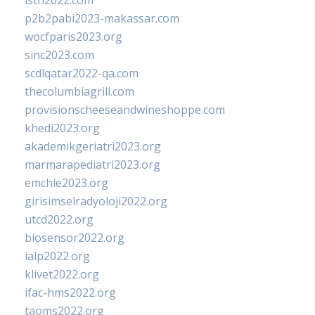
isth2022.com
p2b2pabi2023-makassar.com
wocfparis2023.org
sinc2023.com
scdlqatar2022-qa.com
thecolumbiagrill.com
provisionscheeseandwineshoppe.com
khedi2023.org
akademikgeriatri2023.org
marmarapediatri2023.org
emchie2023.org
girisimselradyoloji2022.org
utcd2022.org
biosensor2022.org
ialp2022.org
klivet2022.org
ifac-hms2022.org
taoms2022.org