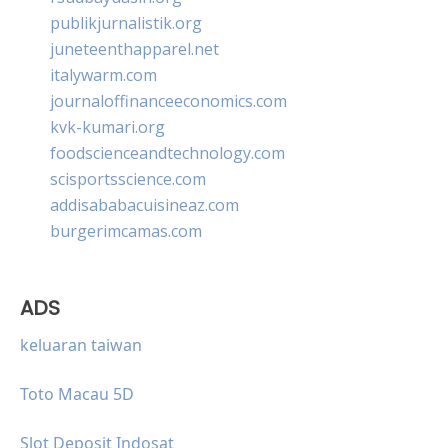
publikjurnalistik.org
juneteenthapparel.net
italywarm.com
journaloffinanceeconomics.com
kvk-kumari.org
foodscienceandtechnology.com
scisportsscience.com
addisababacuisineaz.com
burgerimcamas.com
ADS
keluaran taiwan
Toto Macau 5D
Slot Deposit Indosat