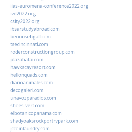
iias-euromena-conference2022.org
ivd2022.org
csity2022.org
ibsarstudyabroad.com
bennusehgall.com
tsecincinnati.com
roderconstructiongroup.com
plazabatai.com
hawkscayresort.com
hellonquads.com
diarioanimales.com
decogaleri.com
unavozparadios.com
shoes-vert.com
elbotanicopanama.com
shadyoaksrockportrvpark.com
jccoinlaundry.com