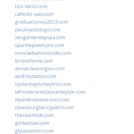
tios-tacos.com
cafecito-satx.com
graduacionviu2023.com
pecanjackstogo.com
zengardendayspa.com
sparklejewelryinc.com
ironcladtattoostudio.com
bruinshome.com
annascleaningsvc.com
wolfcitytattoo.com
oysterbayturkeytrot.com
lafronterarestauranteybar.com
lilyandrosetearoom.com
olivesburgberrypatch.com
theslushkids.com
giobastian.com
glpascensori.com