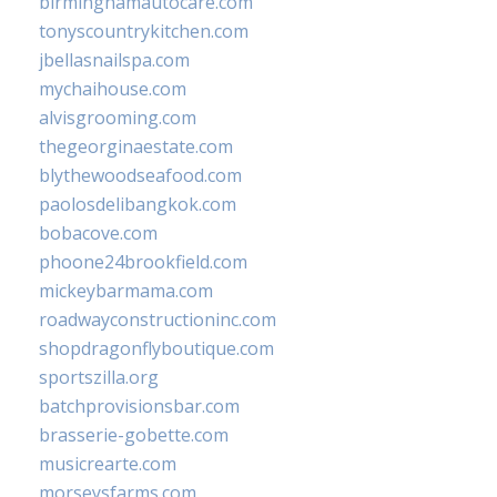
birminghamautocare.com
tonyscountrykitchen.com
jbellasnailspa.com
mychaihouse.com
alvisgrooming.com
thegeorginaestate.com
blythewoodseafood.com
paolosdelibangkok.com
bobacove.com
phoone24brookfield.com
mickeybarmama.com
roadwayconstructioninc.com
shopdragonflyboutique.com
sportszilla.org
batchprovisionsbar.com
brasserie-gobette.com
musicrearte.com
morseysfarms.com