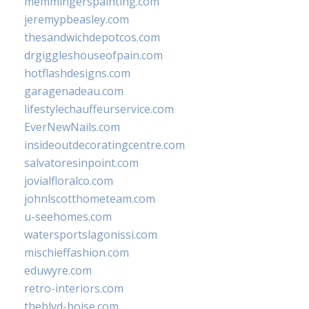
memmingerspainting.com
jeremypbeasley.com
thesandwichdepotcos.com
drgiggleshouseofpain.com
hotflashdesigns.com
garagenadeau.com
lifestylechauffeurservice.com
EverNewNails.com
insideoutdecoratingcentre.com
salvatoresinpoint.com
jovialfloralco.com
johnlscotthometeam.com
u-seehomes.com
watersportslagonissi.com
mischieffashion.com
eduwyre.com
retro-interiors.com
theblvd-boise.com