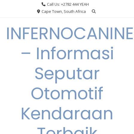
Skip
Call Us: +2782 444 YEAH
to
Cape Town, South Africa
content
INFERNOCANINE
– Informasi
Seputar
Otomotif
Kendaraan
Terbaik