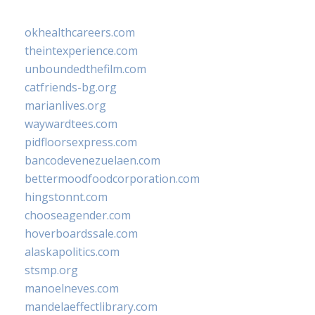
okhealthcareers.com
theintexperience.com
unboundedthefilm.com
catfriends-bg.org
marianlives.org
waywardtees.com
pidfloorsexpress.com
bancodevenezuelaen.com
bettermoodfoodcorporation.com
hingstonnt.com
chooseagender.com
hoverboardssale.com
alaskapolitics.com
stsmp.org
manoelneves.com
mandelaeffectlibrary.com