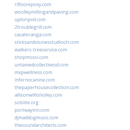
rifloorepoxy.com
woolleymillingandpaving.com
uptonpvd.com
2troublegrill.com
casateranga.com
sticksandstonesstudiooh.com
walkers-treeservice.com
shopmossi.com
untamedcollectivesd.com
mxpwellness.com
infernocanine.com
thepaperhousecollection.com
allisonwillisholley.com
solslite.org
portwayinn.com
djmaddogmusic.com
thesoundarchitects.com