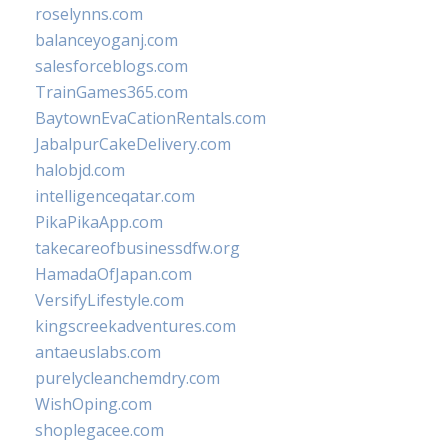
roselynns.com
balanceyoganj.com
salesforceblogs.com
TrainGames365.com
BaytownEvaCationRentals.com
JabalpurCakeDelivery.com
halobjd.com
intelligenceqatar.com
PikaPikaApp.com
takecareofbusinessdfw.org
HamadaOfJapan.com
VersifyLifestyle.com
kingscreekadventures.com
antaeuslabs.com
purelycleanchemdry.com
WishOping.com
shoplegacee.com