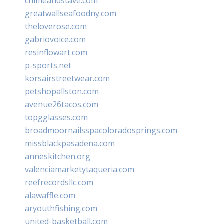
chimeandstave.com
greatwallseafoodny.com
theloverose.com
gabriovoice.com
resinflowart.com
p-sports.net
korsairstreetwear.com
petshopallston.com
avenue26tacos.com
topgglasses.com
broadmoornailsspacoloradosprings.com
missblackpasadena.com
anneskitchen.org
valenciamarketytaqueria.com
reefrecordsllc.com
alawaffle.com
aryouthfishing.com
united-basketball.com