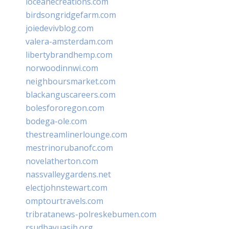
loceanecreations.com
birdsongridgefarm.com
joiedevivblog.com
valera-amsterdam.com
libertybrandhemp.com
norwoodinnwi.com
neighboursmarket.com
blackanguscareers.com
bolesfororegon.com
bodega-ole.com
thestreamlinerlounge.com
mestrinorubanofc.com
novelatherton.com
nassvalleygardens.net
electjohnstewart.com
omptourtravels.com
tribratanews-polreskebumen.com
rsudbayuasih.org