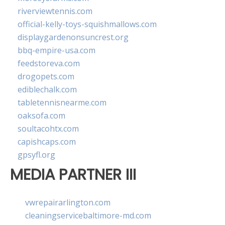
riverviewtennis.com
official-kelly-toys-squishmallows.com
displaygardenonsuncrest.org
bbq-empire-usa.com
feedstoreva.com
drogopets.com
ediblechalk.com
tabletennisnearme.com
oaksofa.com
soultacohtx.com
capishcaps.com
gpsyfl.org
MEDIA PARTNER III
vwrepairarlington.com
cleaningservicebaltimore-md.com