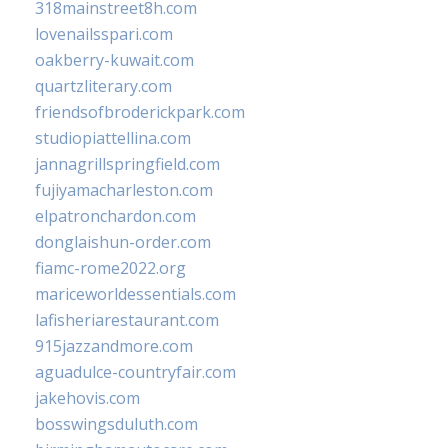
318mainstreet8h.com
lovenailsspari.com
oakberry-kuwait.com
quartzliterary.com
friendsofbroderickpark.com
studiopiattellina.com
jannagrillspringfield.com
fujiyamacharleston.com
elpatronchardon.com
donglaishun-order.com
fiamc-rome2022.org
mariceworldessentials.com
lafisheriarestaurant.com
915jazzandmore.com
aguadulce-countryfair.com
jakehovis.com
bosswingsduluth.com