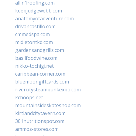
allin1roofing.com
keepjudgewebb.com
anatomyofadventure.com
drivancastillo.com
cmmedspa.com
midletontkd.com
gardensandgrills.com
basilfoodwine.com
nikko-tochigi.net
caribbean-corner.com
bluemoongiftcards.com
rivercitysteampunkexpo.com
kchoops.net
mountainsideskateshop.com
kirtlandcitytavern.com
301nutritionspot.com
ammos-stores.com