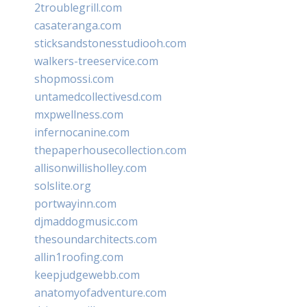
2troublegrill.com
casateranga.com
sticksandstonesstudiooh.com
walkers-treeservice.com
shopmossi.com
untamedcollectivesd.com
mxpwellness.com
infernocanine.com
thepaperhousecollection.com
allisonwillisholley.com
solslite.org
portwayinn.com
djmaddogmusic.com
thesoundarchitects.com
allin1roofing.com
keepjudgewebb.com
anatomyofadventure.com