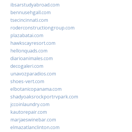
ibsarstudyabroad.com
bennusehgall.com
tsecincinnati.com
roderconstructiongroup.com
plazabatai.com
hawkscayresort.com
hellonquads.com
diarioanimales.com
decogaleri.com
unavozparadios.com
shoes-vert.com
elbotanicopanama.com
shadyoaksrockportrvpark.com
jccoinlaundry.com
kautorepair.com
marjaeswinebar.com
elmazatlanclinton.com