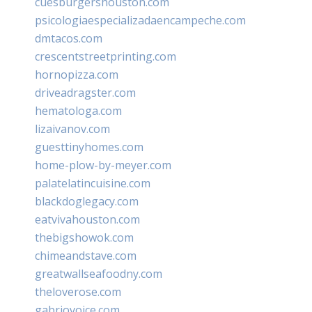
cuesburgershouston.com
psicologiaespecializadaencampeche.com
dmtacos.com
crescentstreetprinting.com
hornopizza.com
driveadragster.com
hematologa.com
lizaivanov.com
guesttinyhomes.com
home-plow-by-meyer.com
palatelatincuisine.com
blackdoglegacy.com
eatvivahouston.com
thebigshowok.com
chimeandstave.com
greatwallseafoodny.com
theloverose.com
gabriovoice.com