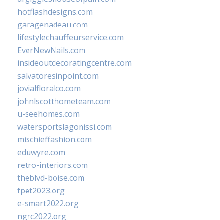
hotflashdesigns.com
garagenadeau.com
lifestylechauffeurservice.com
EverNewNails.com
insideoutdecoratingcentre.com
salvatoresinpoint.com
jovialfloralco.com
johnlscotthometeam.com
u-seehomes.com
watersportslagonissi.com
mischieffashion.com
eduwyre.com
retro-interiors.com
theblvd-boise.com
fpet2023.org
e-smart2022.org
ngrc2022.org