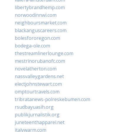
libertybrandhemp.com
norwoodinnwi.com
neighboursmarket.com
blackanguscareers.com
bolesfororegon.com
bodega-ole.com
thestreamlinerlounge.com
mestrinorubanofc.com
novelatherton.com
nassvalleygardens.net
electjohnstewart.com
omptourtravels.com
tribratanews-polreskebumen.com
rsudbayuasih.org
publikjurnalistik.org
juneteenthapparel.net
italywarm.com