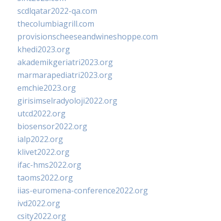
scdlqatar2022-qa.com
thecolumbiagrill.com
provisionscheeseandwineshoppe.com
khedi2023.org
akademikgeriatri2023.org
marmarapediatri2023.org
emchie2023.org
girisimselradyoloji2022.org
utcd2022.org
biosensor2022.org
ialp2022.org
klivet2022.org
ifac-hms2022.org
taoms2022.org
iias-euromena-conference2022.org
ivd2022.org
csity2022.org