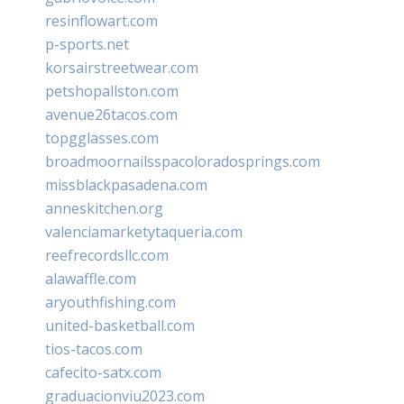
resinflowart.com
p-sports.net
korsairstreetwear.com
petshopallston.com
avenue26tacos.com
topgglasses.com
broadmoornailsspacoloradosprings.com
missblackpasadena.com
anneskitchen.org
valenciamarketytaqueria.com
reefrecordsllc.com
alawaffle.com
aryouthfishing.com
united-basketball.com
tios-tacos.com
cafecito-satx.com
graduacionviu2023.com