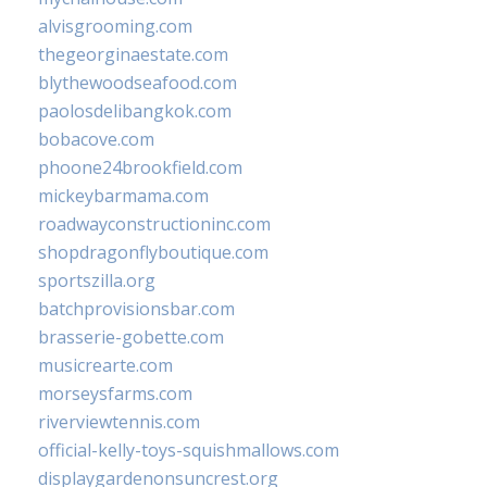
alvisgrooming.com
thegeorginaestate.com
blythewoodseafood.com
paolosdelibangkok.com
bobacove.com
phoone24brookfield.com
mickeybarmama.com
roadwayconstructioninc.com
shopdragonflyboutique.com
sportszilla.org
batchprovisionsbar.com
brasserie-gobette.com
musicrearte.com
morseysfarms.com
riverviewtennis.com
official-kelly-toys-squishmallows.com
displaygardenonsuncrest.org