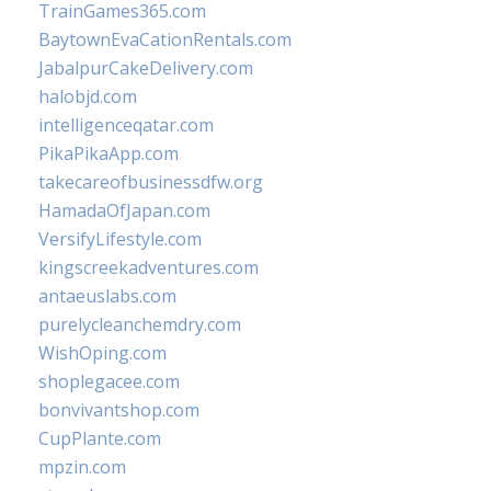
TrainGames365.com
BaytownEvaCationRentals.com
JabalpurCakeDelivery.com
halobjd.com
intelligenceqatar.com
PikaPikaApp.com
takecareofbusinessdfw.org
HamadaOfJapan.com
VersifyLifestyle.com
kingscreekadventures.com
antaeuslabs.com
purelycleanchemdry.com
WishOping.com
shoplegacee.com
bonvivantshop.com
CupPlante.com
mpzin.com