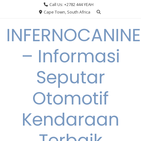
Skip
Call Us: +2782 444 YEAH
to
Cape Town, South Africa
content
INFERNOCANINE
– Informasi
Seputar
Otomotif
Kendaraan
Terbaik