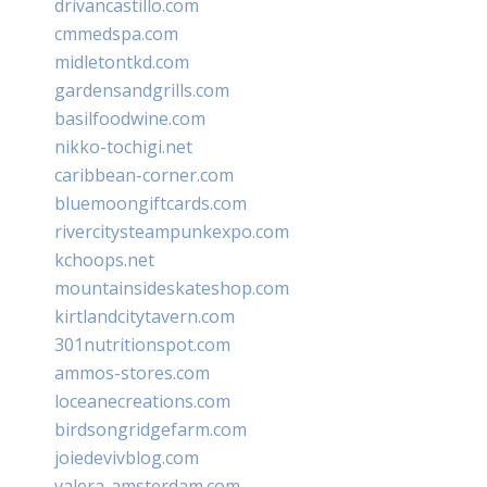
drivancastillo.com
cmmedspa.com
midletontkd.com
gardensandgrills.com
basilfoodwine.com
nikko-tochigi.net
caribbean-corner.com
bluemoongiftcards.com
rivercitysteampunkexpo.com
kchoops.net
mountainsideskateshop.com
kirtlandcitytavern.com
301nutritionspot.com
ammos-stores.com
loceanecreations.com
birdsongridgefarm.com
joiedevivblog.com
valera-amsterdam.com