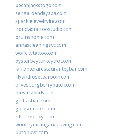
pecanjackstogo.com
zengardendayspa.com
sparklejewelryinc.com
ironcladtattoostudio.com
bruinshome.com
annascleaningsvc.com
wolfcitytattoo.com
oysterbayturkeytrot.com
lafronterarestauranteybar.com
lilyandrosetearoom.com
olivesburgberrypatch.com
theslushkids.com
giobastian.com
glpascensori.com
rifloorepoxy.com
woolleymillingandpaving.com
uptonpvd.com