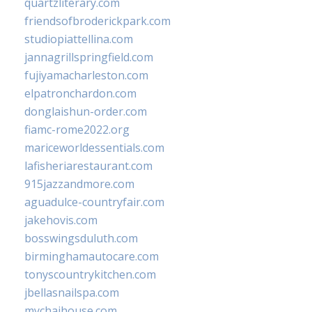
quartzliterary.com
friendsofbroderickpark.com
studiopiattellina.com
jannagrillspringfield.com
fujiyamacharleston.com
elpatronchardon.com
donglaishun-order.com
fiamc-rome2022.org
mariceworldessentials.com
lafisheriarestaurant.com
915jazzandmore.com
aguadulce-countryfair.com
jakehovis.com
bosswingsduluth.com
birminghamautocare.com
tonyscountrykitchen.com
jbellasnailspa.com
mychaihouse.com