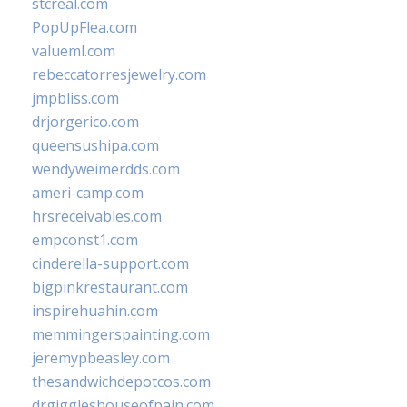
stcreal.com
PopUpFlea.com
valueml.com
rebeccatorresjewelry.com
jmpbliss.com
drjorgerico.com
queensushipa.com
wendyweimerdds.com
ameri-camp.com
hrsreceivables.com
empconst1.com
cinderella-support.com
bigpinkrestaurant.com
inspirehuahin.com
memmingerspainting.com
jeremypbeasley.com
thesandwichdepotcos.com
drgiggleshouseofpain.com