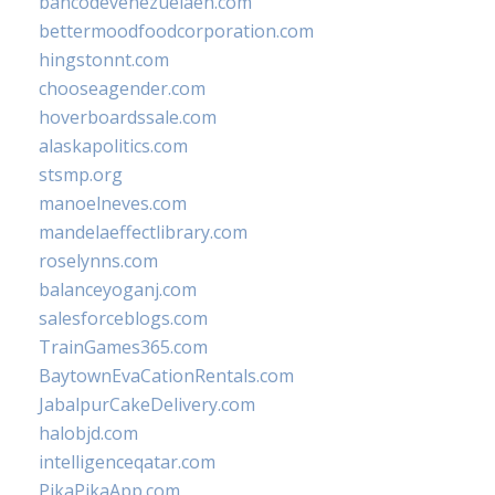
bancodevenezuelaen.com
bettermoodfoodcorporation.com
hingstonnt.com
chooseagender.com
hoverboardssale.com
alaskapolitics.com
stsmp.org
manoelneves.com
mandelaeffectlibrary.com
roselynns.com
balanceyoganj.com
salesforceblogs.com
TrainGames365.com
BaytownEvaCationRentals.com
JabalpurCakeDelivery.com
halobjd.com
intelligenceqatar.com
PikaPikaApp.com