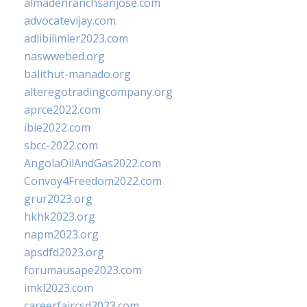
almadenranchsanjose.com
advocatevijay.com
adlibilimler2023.com
naswwebed.org
balithut-manado.org
alteregotradingcompany.org
aprce2022.com
ibie2022.com
sbcc-2022.com
AngolaOilAndGas2022.com
Convoy4Freedom2022.com
grur2023.org
hkhk2023.org
napm2023.org
apsdfd2023.org
forumausape2023.com
imkl2023.com
careerfaircsd2023.com