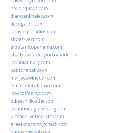
hawkscayresort.com
hellonquads.com
diarioanimales.com
decogaleri.com
unavozparadios.com
shoes-vert.com
elbotanicopanama.com
shadyoaksrockportrvpark.com
jccoinlaundry.com
kautorepair.com
marjaeswinebar.com
elmazatlanclinton.com
ideacoffeenyc.com
odieschillicothe.com
lacantinitagalesburg.com
pizzadeliverybristol.com
greenstarsmogcheck.com
happypawspl.com