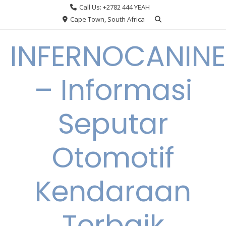
Skip
Call Us: +2782 444 YEAH
to
Cape Town, South Africa
content
INFERNOCANINE
– Informasi
Seputar
Otomotif
Kendaraan
Terbaik