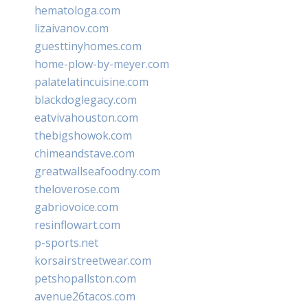
hematologa.com
lizaivanov.com
guesttinyhomes.com
home-plow-by-meyer.com
palatelatincuisine.com
blackdoglegacy.com
eatvivahouston.com
thebigshowok.com
chimeandstave.com
greatwallseafoodny.com
theloverose.com
gabriovoice.com
resinflowart.com
p-sports.net
korsairstreetwear.com
petshopallston.com
avenue26tacos.com