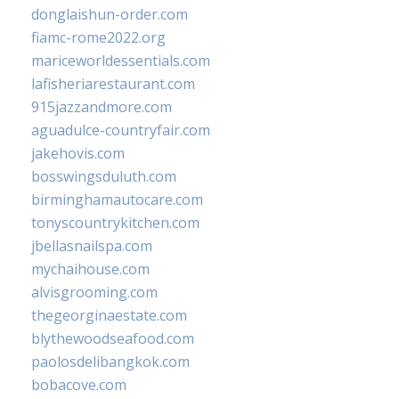
donglaishun-order.com
fiamc-rome2022.org
mariceworldessentials.com
lafisheriarestaurant.com
915jazzandmore.com
aguadulce-countryfair.com
jakehovis.com
bosswingsduluth.com
birminghamautocare.com
tonyscountrykitchen.com
jbellasnailspa.com
mychaihouse.com
alvisgrooming.com
thegeorginaestate.com
blythewoodseafood.com
paolosdelibangkok.com
bobacove.com