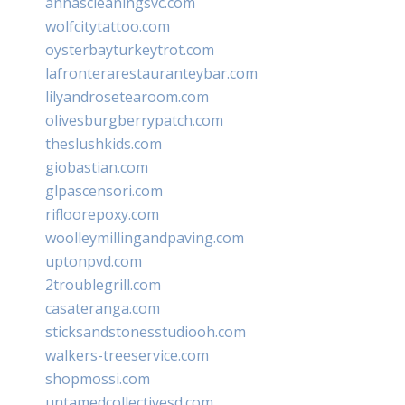
annascleaningsvc.com
wolfcitytattoo.com
oysterbayturkeytrot.com
lafronterarestauranteybar.com
lilyandrosetearoom.com
olivesburgberrypatch.com
theslushkids.com
giobastian.com
glpascensori.com
rifloorepoxy.com
woolleymillingandpaving.com
uptonpvd.com
2troublegrill.com
casateranga.com
sticksandstonesstudiooh.com
walkers-treeservice.com
shopmossi.com
untamedcollectivesd.com