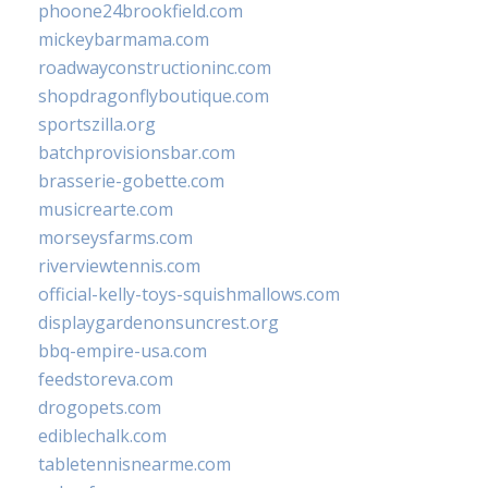
phoone24brookfield.com
mickeybarmama.com
roadwayconstructioninc.com
shopdragonflyboutique.com
sportszilla.org
batchprovisionsbar.com
brasserie-gobette.com
musicrearte.com
morseysfarms.com
riverviewtennis.com
official-kelly-toys-squishmallows.com
displaygardenonsuncrest.org
bbq-empire-usa.com
feedstoreva.com
drogopets.com
ediblechalk.com
tabletennisnearme.com