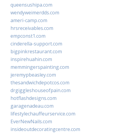
queensushipa.com
wendyweimerdds.com
ameri-camp.com
hrsreceivables.com
empconst1.com
cinderella-support.com
bigpinkrestaurant.com
inspirehuahin.com
memmingerspainting.com
jeremypbeasley.com
thesandwichdepotcos.com
drgiggleshouseofpain.com
hotflashdesigns.com
garagenadeau.com
lifestylechauffeurservice.com
EverNewNails.com
insideoutdecoratingcentre.com