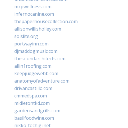
mxpwellness.com
infernocanine.com
thepaperhousecollection.com
allisonwillisholley.com
solslite.org
portwayinn.com
djmaddogmusic.com
thesoundarchitects.com
allin1roofing.com
keepjudgewebb.com
anatomyofadventure.com
drivancastillo.com
cmmedspa.com
midletontkd.com
gardensandgrills.com
basilfoodwine.com
nikko-tochigi.net