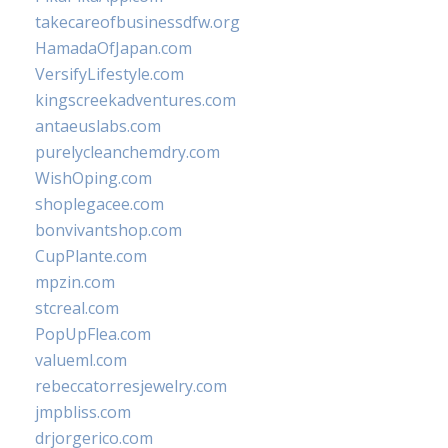
takecareofbusinessdfw.org
HamadaOfJapan.com
VersifyLifestyle.com
kingscreekadventures.com
antaeuslabs.com
purelycleanchemdry.com
WishOping.com
shoplegacee.com
bonvivantshop.com
CupPlante.com
mpzin.com
stcreal.com
PopUpFlea.com
valueml.com
rebeccatorresjewelry.com
jmpbliss.com
drjorgerico.com