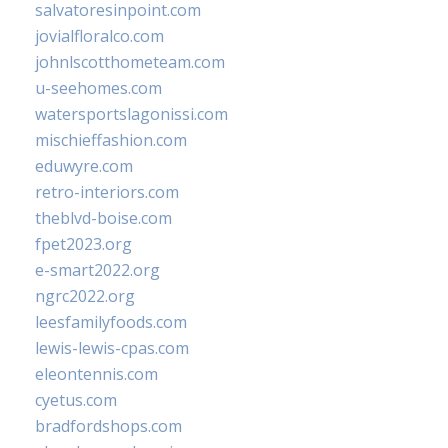
salvatoresinpoint.com
jovialfloralco.com
johnlscotthometeam.com
u-seehomes.com
watersportslagonissi.com
mischieffashion.com
eduwyre.com
retro-interiors.com
theblvd-boise.com
fpet2023.org
e-smart2022.org
ngrc2022.org
leesfamilyfoods.com
lewis-lewis-cpas.com
eleontennis.com
cyetus.com
bradfordshops.com