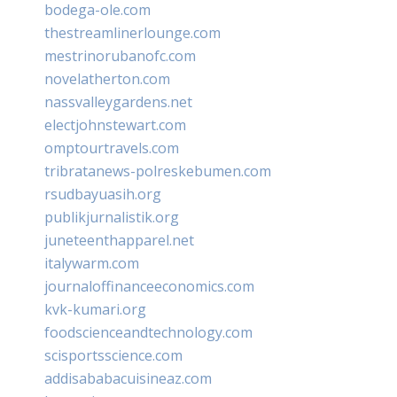
bodega-ole.com
thestreamlinerlounge.com
mestrinorubanofc.com
novelatherton.com
nassvalleygardens.net
electjohnstewart.com
omptourtravels.com
tribratanews-polreskebumen.com
rsudbayuasih.org
publikjurnalistik.org
juneteenthapparel.net
italywarm.com
journaloffinanceeconomics.com
kvk-kumari.org
foodscienceandtechnology.com
scisportsscience.com
addisababacuisineaz.com