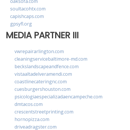
oaksofa.com
soultacohtx.com
capishcaps.com
gpsyfl.org
MEDIA PARTNER III
vwrepairarlington.com
cleaningservicebaltimore-md.com
beckslandscapeandfence.com
vistaaltadelveramendi.com
coastlinecateringnc.com
cuesburgershouston.com
psicologiaespecializadaencampeche.com
dmtacos.com
crescentstreetprinting.com
hornopizza.com
driveadragster.com