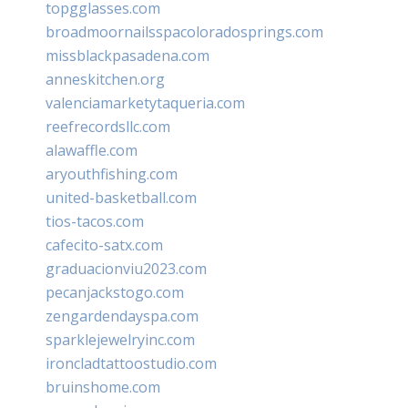
topgglasses.com
broadmoornailsspacoloradosprings.com
missblackpasadena.com
anneskitchen.org
valenciamarketytaqueria.com
reefrecordsllc.com
alawaffle.com
aryouthfishing.com
united-basketball.com
tios-tacos.com
cafecito-satx.com
graduacionviu2023.com
pecanjackstogo.com
zengardendayspa.com
sparklejewelryinc.com
ironcladtattoostudio.com
bruinshome.com