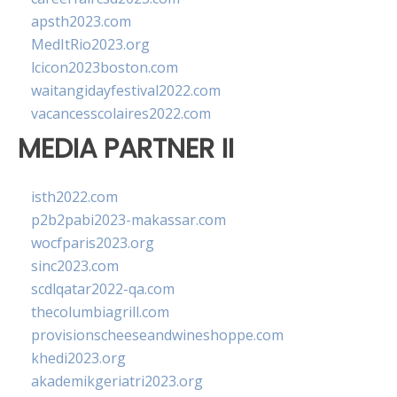
apsth2023.com
MedItRio2023.org
lcicon2023boston.com
waitangidayfestival2022.com
vacancesscolaires2022.com
MEDIA PARTNER II
isth2022.com
p2b2pabi2023-makassar.com
wocfparis2023.org
sinc2023.com
scdlqatar2022-qa.com
thecolumbiagrill.com
provisionscheeseandwineshoppe.com
khedi2023.org
akademikgeriatri2023.org