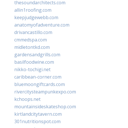
thesoundarchitects.com
allin1roofing.com
keepjudgewebb.com
anatomyofadventure.com
drivancastillo.com
cmmedspa.com
midletontkd.com
gardensandgrills.com
basilfoodwine.com
nikko-tochigi.net
caribbean-corner.com
bluemoongiftcards.com
rivercitysteampunkexpo.com
kchoops.net
mountainsideskateshop.com
kirtlandcitytavern.com
301nutritionspot.com