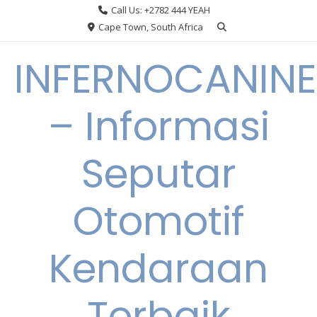
Skip
Call Us: +2782 444 YEAH
to
Cape Town, South Africa
content
INFERNOCANINE
– Informasi
Seputar
Otomotif
Kendaraan
Terbaik