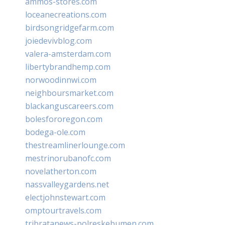
ammos-stores.com
loceanecreations.com
birdsongridgefarm.com
joiedevivblog.com
valera-amsterdam.com
libertybrandhemp.com
norwoodinnwi.com
neighboursmarket.com
blackanguscareers.com
bolesfororegon.com
bodega-ole.com
thestreamlinerlounge.com
mestrinorubanofc.com
novelatherton.com
nassvalleygardens.net
electjohnstewart.com
omptourtravels.com
tribratanews-polreskebumen.com