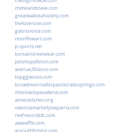
thebigshowok.com
chimeandstave.com
greatwallseafoodny.com
theloverose.com
gabriovoice.com
resinflowart.com
p-sports.net
korsairstreetwear.com
petshopallston.com
avenue26tacos.com
topgglasses.com
broadmoornailsspacoloradosprings.com
missblackpasadena.com
anneskitchen.org
valenciamarketytaqueria.com
reefrecordsllc.com
alawaffle.com
aryouthfishing.com