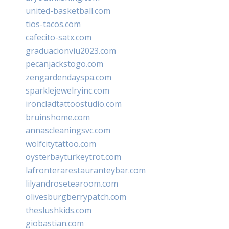
united-basketball.com
tios-tacos.com
cafecito-satx.com
graduacionviu2023.com
pecanjackstogo.com
zengardendayspa.com
sparklejewelryinc.com
ironcladtattoostudio.com
bruinshome.com
annascleaningsvc.com
wolfcitytattoo.com
oysterbayturkeytrot.com
lafronterarestauranteybar.com
lilyandrosetearoom.com
olivesburgberrypatch.com
theslushkids.com
giobastian.com