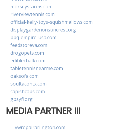
morseysfarms.com
riverviewtennis.com
official-kelly-toys-squishmallows.com
displaygardenonsuncrest.org
bbq-empire-usa.com
feedstoreva.com
drogopets.com
ediblechalk.com
tabletennisnearme.com
oaksofa.com
soultacohtx.com
capishcaps.com
gpsyfl.org
MEDIA PARTNER III
vwrepairarlington.com