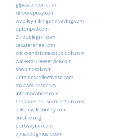
glpascensori.com
rifloorepoxy.com
woolleymillingandpaving.com
uptonpvd.com
2troublegrill.com
casateranga.com
sticksandstonesstudiooh.com
walkers-treeservice.com
shopmossi.com
untamedcollectivesd.com
mxpwellness.com
infernocanine.com
thepaperhousecollection.com
allisonwillisholley.com
solslite.org
portwayinn.com
djmaddogmusic.com