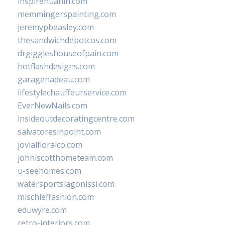
inspirehuahin.com
memmingerspainting.com
jeremypbeasley.com
thesandwichdepotcos.com
drgiggleshouseofpain.com
hotflashdesigns.com
garagenadeau.com
lifestylechauffeurservice.com
EverNewNails.com
insideoutdecoratingcentre.com
salvatoresinpoint.com
jovialfloralco.com
johnlscotthometeam.com
u-seehomes.com
watersportslagonissi.com
mischieffashion.com
eduwyre.com
retro-interiors.com