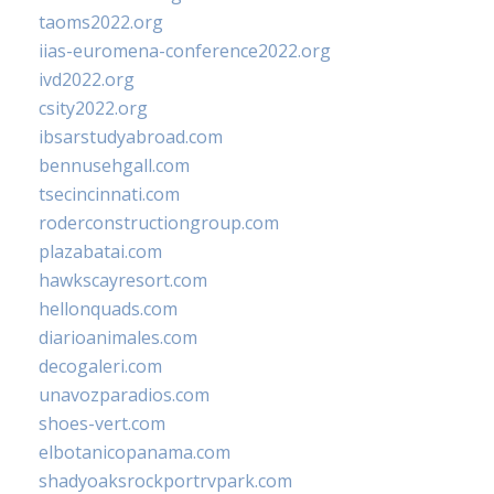
taoms2022.org
iias-euromena-conference2022.org
ivd2022.org
csity2022.org
ibsarstudyabroad.com
bennusehgall.com
tsecincinnati.com
roderconstructiongroup.com
plazabatai.com
hawkscayresort.com
hellonquads.com
diarioanimales.com
decogaleri.com
unavozparadios.com
shoes-vert.com
elbotanicopanama.com
shadyoaksrockportrvpark.com