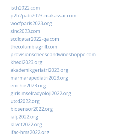
isth2022.com
p2b2pabi2023-makassar.com
wocfparis2023.org
sinc2023.com
scdlqatar2022-qa.com
thecolumbiagrill.com
provisionscheeseandwineshoppe.com
khedi2023.org
akademikgeriatri2023.org
marmarapediatri2023.org
emchie2023.org
girisimselradyoloji2022.org
utcd2022.org
biosensor2022.org
ialp2022.org
klivet2022.org
ifac-hms2022.org