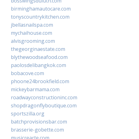
bosswingsduluth.com
birminghamautocare.com
tonyscountrykitchen.com
jbellasnailspa.com
mychaihouse.com
alvisgrooming.com
thegeorginaestate.com
blythewoodseafood.com
paolosdelibangkok.com
bobacove.com
phoone24brookfield.com
mickeybarmama.com
roadwayconstructioninc.com
shopdragonflyboutique.com
sportszilla.org
batchprovisionsbar.com
brasserie-gobette.com
musicrearte.com