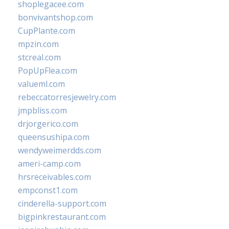
shoplegacee.com
bonvivantshop.com
CupPlante.com
mpzin.com
stcreal.com
PopUpFlea.com
valueml.com
rebeccatorresjewelry.com
jmpbliss.com
drjorgerico.com
queensushipa.com
wendyweimerdds.com
ameri-camp.com
hrsreceivables.com
empconst1.com
cinderella-support.com
bigpinkrestaurant.com