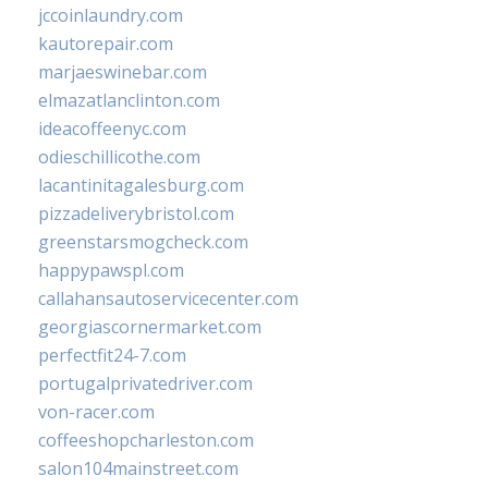
jccoinlaundry.com
kautorepair.com
marjaeswinebar.com
elmazatlanclinton.com
ideacoffeenyc.com
odieschillicothe.com
lacantinitagalesburg.com
pizzadeliverybristol.com
greenstarsmogcheck.com
happypawspl.com
callahansautoservicecenter.com
georgiascornermarket.com
perfectfit24-7.com
portugalprivatedriver.com
von-racer.com
coffeeshopcharleston.com
salon104mainstreet.com