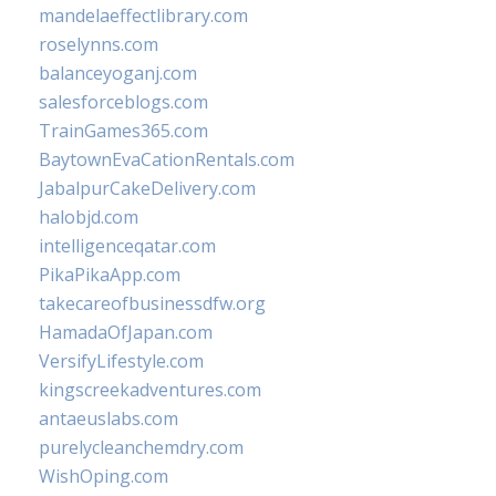
mandelaeffectlibrary.com
roselynns.com
balanceyoganj.com
salesforceblogs.com
TrainGames365.com
BaytownEvaCationRentals.com
JabalpurCakeDelivery.com
halobjd.com
intelligenceqatar.com
PikaPikaApp.com
takecareofbusinessdfw.org
HamadaOfJapan.com
VersifyLifestyle.com
kingscreekadventures.com
antaeuslabs.com
purelycleanchemdry.com
WishOping.com